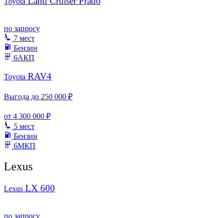
Land Cruiser Prado
Toyota
по запросу
7 мест
Бензин
6АКП
RAV4
Toyota
Выгода до 250 000 ₽
от
4 300 000 ₽
5 мест
Бензин
6МКП
Lexus
LX 600
Lexus
по запросу