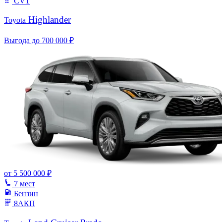
CVT
Highlander
Toyota
Выгода до 700 000 ₽
от
5 500 000 ₽
7 мест
Бензин
8АКП