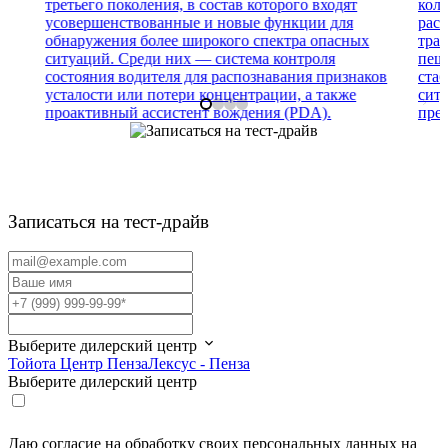
третьего поколения, в состав которого входят
кол
усовершенствованные и новые функции для
расп
обнаружения более широкого спектра опасных
тра
ситуаций. Среди них — система контроля
пеше
состояния водителя для распознавания признаков
ста
усталости или потери концентрации, а также
сит
проактивный ассистент вождения (PDA).
пре
Записаться на тест-драйв
Выберите дилерский центр
Тойота Центр Пенза
Лексус - Пенза
Выберите дилерский центр
Даю согласие на обработку своих персональных данных на