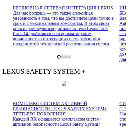
БЕСШОВНАЯ СЕТЕВАЯ ИНТЕГРАЦИЯ LEXUS
ИН
Для нас роскошь — это также спокойная
БЕ
уверенность в том, что вы достигнете цели точно в
Бла
срок и с максимальным комфортом. В этом свою
Auto
роль играет мультимедийная система Lexus Link
при
Pro с 14-дюймовым сенсорным экраном,
сен
возможностью интеграции со смартфоном и
заря
продвинутой технологией распознавания голоса.
позв
чем 
до 6
для 
LEXUS SAFETY SYSTEM +
КОМПЛЕКС СИСТЕМ АКТИВНОЙ
СИ
БЕЗОПАСНОСТИ LEXUS SAFETY SYSTEM+
СТО
ТРЕТЬЕГО ПОКОЛЕНИЯ
Наш
Каждый RX оснащается комплексом систем
спо
активной безопасности Lexus Safety System+
врем