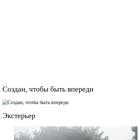
2740
мм
Длина:
4890
мм
Ширина:
1895
мм
Объем двигателя:
3.5
л.
Крутящий момент:
370
н.м.
Привод:
Полный
Купить
Записаться на тест-драйв
Узнать цену по акции
Подобрать комплектацию
Создан, чтобы быть впереди
Экстерьер