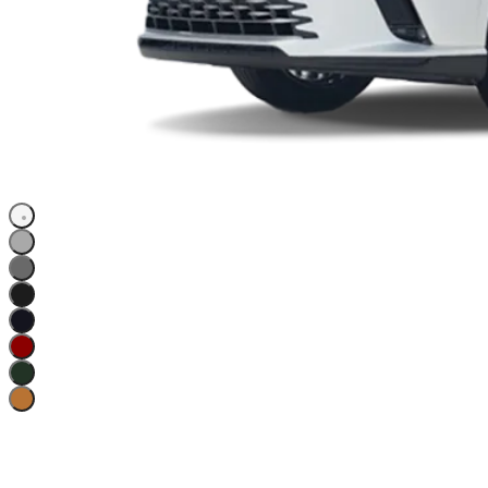
Белый перламутр
Колёсная база: